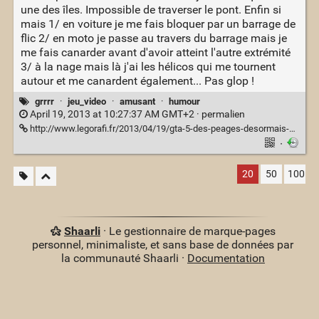
une des îles. Impossible de traverser le pont. Enfin si
mais 1/ en voiture je me fais bloquer par un barrage de
flic 2/ en moto je passe au travers du barrage mais je
me fais canarder avant d'avoir atteint l'autre extrémité
3/ à la nage mais là j'ai les hélicos qui me tournent
autour et me canardent également... Pas glop !
grrrr
·
jeu_video
·
amusant
·
humour
April 19, 2013 at 10:27:37 AM GMT+2 ·
permalien
http://www.legorafi.fr/2013/04/19/gta-5-des-peages-desormais-payants-et-une-assurance-tiers-obligatoire/
·
20
50
100
Shaarli
· Le gestionnaire de marque-pages
personnel, minimaliste, et sans base de données par
la communauté Shaarli ·
Documentation