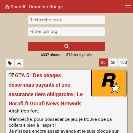
Shaarli ¦ Orangina Rouge
Nuage de tags
Mur d'images
Quotidien
► Jouer
Type 1 or more
characters for
results.
4337
shaares ·
578
liens privés
20
50
100
GTA 5 : Des péages
désormais payants et une
assurance tiers obligatoire | Le
Gorafi.fr Gorafi News Network
Ahah trop fort.
N'empêche, pour posséder ce jeu, je trouve que ça
collerait bien à l'esprit !
Je n'ai pas encore assez avancé et je suis bloqué sur