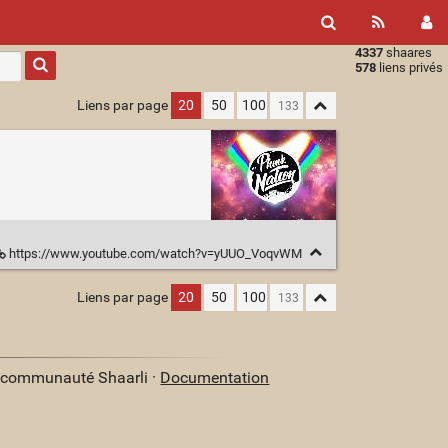
4337
shaares
Type 1 or
578
liens privés
more
characters
Liens par page
20
50
100
for
results.
https://www.youtube.com/watch?v=yUUO_VoqvWM
Liens par page
20
50
100
a communauté Shaarli ·
Documentation