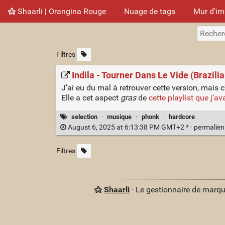
Shaarli ¦ Orangina Rouge
Nuage de tags
Mur d'i
Filtres
Indila - Tourner Dans Le Vide (Brazil
J’ai eu du mal à retrouver cette version, mais c
Elle a cet aspect
gras
de
cette playlist que j’av
selection
·
musique
·
phonk
·
hardcore
August 6, 2025 at 6:13:38 PM GMT+2 * ·
permalie
Filtres
Shaarli
· Le gestionnaire de marq