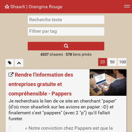
Shaarli ¦ Orangina Rouge
Nuage de tags
Mur d'images
Quotidien
► Jouer
Type 1 or more
characters for
results.
4337
shaares ·
578
liens privés
20
50
100
Rendre l'information des
entreprises gratuite et
compréhensible - Pappers
Je recherchais le lien de ce site en cherchant "paper"
(d'où mon shaarlink sur les avions en papier :-D) et
finalement c'est "pappers" (avec 2 "p") qu'il fallait
fureter.
« Notre conviction chez Pappers est que la