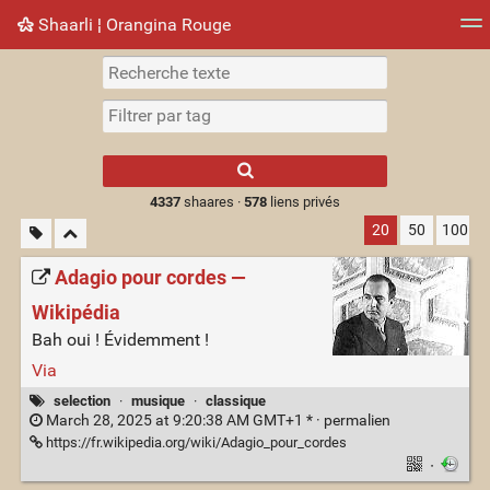
Shaarli ¦ Orangina Rouge
Nuage de tags
Mur d'images
Quotidien
► Jouer
Type 1 or more
characters for
results.
4337
shaares ·
578
liens privés
20
50
100
Adagio pour cordes —
Wikipédia
Bah oui ! Évidemment !
Via
selection
·
musique
·
classique
March 28, 2025 at 9:20:38 AM GMT+1 * ·
permalien
https://fr.wikipedia.org/wiki/Adagio_pour_cordes
·