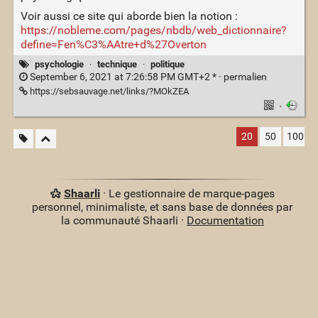
Voir aussi ce site qui aborde bien la notion :
https://nobleme.com/pages/nbdb/web_dictionnaire?
define=Fen%C3%AAtre+d%27Overton
psychologie
·
technique
·
politique
September 6, 2021 at 7:26:58 PM GMT+2 * ·
permalien
https://sebsauvage.net/links/?MOkZEA
·
20
50
100
Shaarli
· Le gestionnaire de marque-pages
personnel, minimaliste, et sans base de données par
la communauté Shaarli ·
Documentation