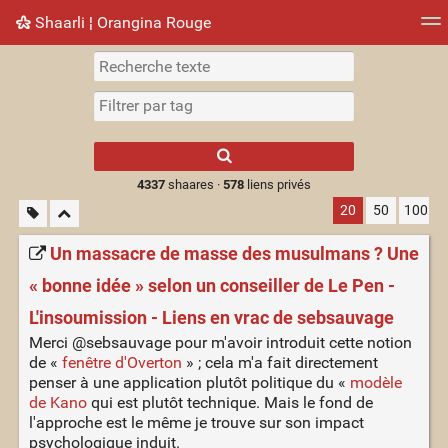
Shaarli ¦ Orangina Rouge
Nuage de tags
Mur d'images
Quotidien
► Jouer
Type 1 or more
characters for
results.
4337
shaares ·
578
liens privés
20
50
100
Un massacre de masse des musulmans ? Une
« bonne idée » selon un conseiller de Le Pen -
L'insoumission - Liens en vrac de sebsauvage
Merci @sebsauvage pour m'avoir introduit cette notion
de «
fenêtre d'Overton
» ; cela m'a fait directement
penser à une application plutôt politique du «
modèle
de Kano
qui est plutôt technique. Mais le fond de
l'approche est le même je trouve sur son impact
psychologique induit.