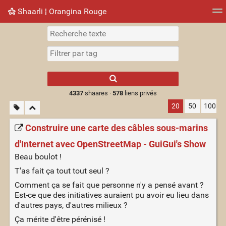
Shaarli ¦ Orangina Rouge
Nuage de tags
Mur d'images
Quotidien
► Jouer
Type 1 or more
characters for
results.
4337
shaares ·
578
liens privés
20
50
100
Construire une carte des câbles sous-marins
d'Internet avec OpenStreetMap - GuiGui's Show
Beau boulot !
T'as fait ça tout tout seul ?
Comment ça se fait que personne n'y a pensé avant ?
Est-ce que des initiatives auraient pu avoir eu lieu dans
d'autres pays, d'autres milieux ?
Ça mérite d'être pérénisé !