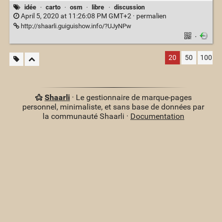
idée
·
carto
·
osm
·
libre
·
discussion
April 5, 2020 at 11:26:08 PM GMT+2 ·
permalien
http://shaarli.guiguishow.info/?UJyNPw
·
20
50
100
Shaarli
· Le gestionnaire de marque-pages
personnel, minimaliste, et sans base de données par
la communauté Shaarli ·
Documentation