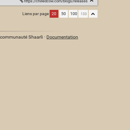
https://chilledcow.com/blogs/releases
Liens par page
20
50
100
a communauté Shaarli ·
Documentation