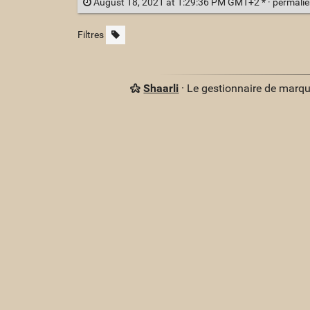
August 18, 2021 at 1:29:36 PM GMT+2 * ·
permali
Filtres
Shaarli
· Le gestionnaire de marq