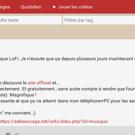
mages
Quotidien
► Jouer les vidéos
ique LoFi. Je n'écoute que ça depuis plusieurs jours maintenant 
je découvre le
site officiel
et…
rectement. Et gratuitement ; sans autre compte à rendre que fou
te). Magnifique !
assante et que ça va atterrir dans mon téléphone+PC pour les s
um" me convient…)
https://sebsauvage.net/wiki/doku.php?id=musique