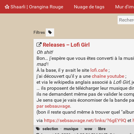
Shaarli ¦ Orangina Rouge
Nuage de tags
Mur d'i
Filtres
Releases – Lofi Girl
Oh shit!
Bon… j'espère que vous êtes converti à la mus
mad
!
À la base, il y avait le site
lofi.cafe
;
j'ai découvert qu'il y a une
chaîne youtube
;
et via le wikipedia anglais associé à
Lofi Girl
, 
… ils proposent de télécharger leur musique di
ils ne demandent même pas de valider le comp
Je sens que je vais économiser de la bande p
par sebsauvage
.
(bon il reste quand même à trouver quel "alb
via
https://sebsauvage.net/links/?6gEY9Q
et
selection
·
musique
·
wow
·
libre