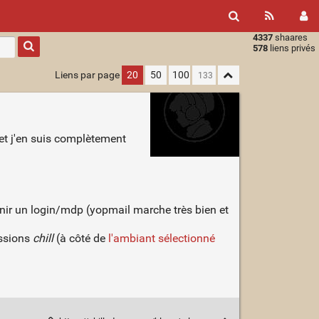
4337
shaares
Type 1 or
578
liens privés
more
characters
Liens par page
20
50
100
for
results.
et j'en suis complètement
rnir un login/mdp (yopmail marche très bien et
essions
chill
(à côté de
l'ambiant sélectionné