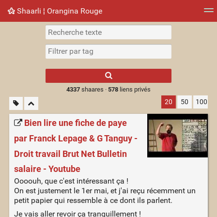
Shaarli ¦ Orangina Rouge
Nuage de tags
Mur d'images
Quotidien
► Jouer
Type 1 or more
characters for
results.
4337
shaares ·
578
liens privés
20
50
100
Bien lire une fiche de paye
par Franck Lepage & G Tanguy -
Droit travail Brut Net Bulletin
salaire - Youtube
Oooouh, que c'est intéressant ça !
On est justement le 1er mai, et j'ai reçu récemment un
petit papier qui ressemble à ce dont ils parlent.
Je vais aller revoir ça tranquillement !