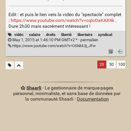
Edit : et puis le lien vers la vidéo du "spectacle" complet
:
https://www.youtube.com/watch?v=cqIcOaKAX4k
.
Dure 2h30 mais sacrément intéressant !
vidéo
·
salaire
·
droits
·
liberté
·
libertaire
·
syndicat
May 1, 2015 at 1:46:10 PM GMT+2 * ·
permalien
https://www.youtube.com/watch?v=OSNkk3j_JFw
·
20
50
100
Shaarli
· Le gestionnaire de marque-pages
personnel, minimaliste, et sans base de données par
la communauté Shaarli ·
Documentation