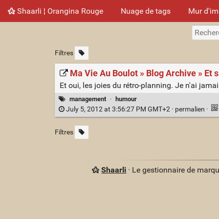
Shaarli ¦ Orangina Rouge
Nuage de tags
Mur d'i
Filtres
Ma Vie Au Boulot » Blog Archive » Et si
Et oui, les joies du rétro-planning. Je n'ai ja
management
·
humour
July 5, 2012 at 3:56:27 PM GMT+2 ·
permalien
·
Filtres
Shaarli
· Le gestionnaire de marq