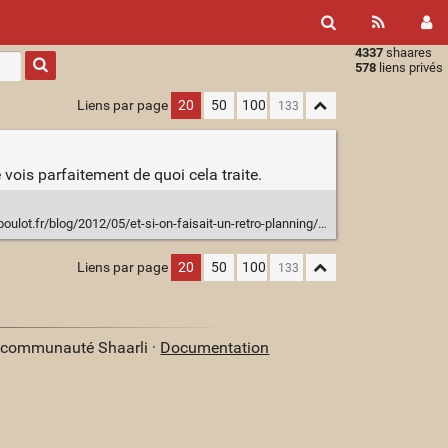
4337
shaares
Type 1 or
578
liens privés
more
characters
Liens par page
20
50
100
for
results.
 vois parfaitement de quoi cela traite.
ulot.fr/blog/2012/05/et-si-on-faisait-un-retro-planning/
Liens par page
20
50
100
a communauté Shaarli ·
Documentation