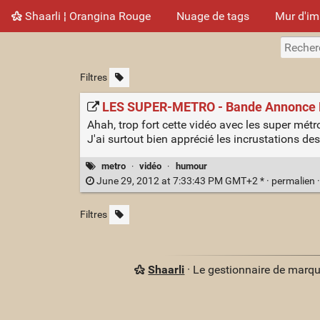
Shaarli ¦ Orangina Rouge
Nuage de tags
Mur d'i
Filtres
LES SUPER-METRO - Bande Annonce 
Ahah, trop fort cette vidéo avec les super métr
J'ai surtout bien apprécié les incrustations des
metro
·
vidéo
·
humour
June 29, 2012 at 7:33:43 PM GMT+2 * ·
permalien
Filtres
Shaarli
· Le gestionnaire de marq