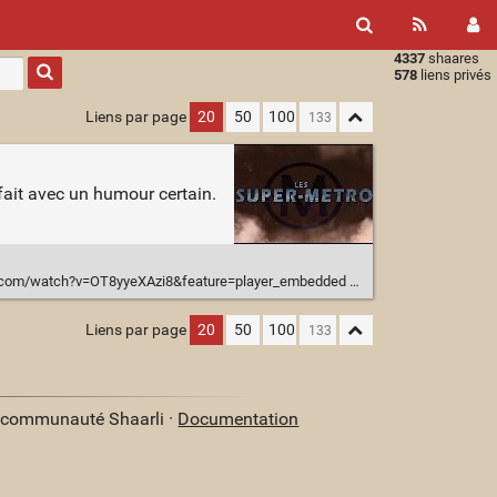
4337
shaares
Type 1 or
578
liens privés
more
characters
Liens par page
20
50
100
for
results.
 fait avec un humour certain.
.com/watch?v=OT8yyeXAzi8&feature=player_embedded
Liens par page
20
50
100
a communauté Shaarli ·
Documentation