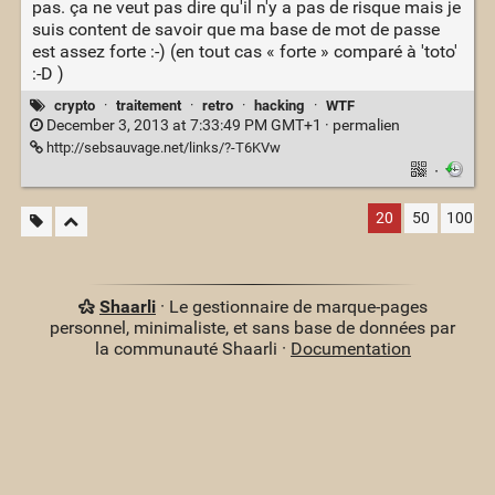
pas. ça ne veut pas dire qu'il n'y a pas de risque mais je
suis content de savoir que ma base de mot de passe
est assez forte :-) (en tout cas « forte » comparé à 'toto'
:-D )
crypto
·
traitement
·
retro
·
hacking
·
WTF
December 3, 2013 at 7:33:49 PM GMT+1 ·
permalien
http://sebsauvage.net/links/?-T6KVw
·
20
50
100
Shaarli
· Le gestionnaire de marque-pages
personnel, minimaliste, et sans base de données par
la communauté Shaarli ·
Documentation