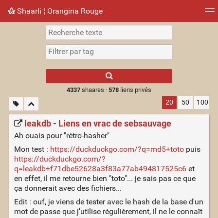
Shaarli ¦ Orangina Rouge
Nuage de tags
Mur d'images
Quotidien
► Jouer
Type 1 or more
characters for
results.
4337
shaares ·
578
liens privés
20
50
100
leakdb - Liens en vrac de sebsauvage
Ah ouais pour "rétro-hasher"
Mon test :
https://duckduckgo.com/?q=md5+toto
puis
https://duckduckgo.com/?
q=leakdb+f71dbe52628a3f83a77ab494817525c6
et
en effet, il me retourne bien "toto"... je sais pas ce que
ça donnerait avec des fichiers...
Edit : ouf, je viens de tester avec le hash de la base d'un
mot de passe que j'utilise régulièrement, il ne le connaît