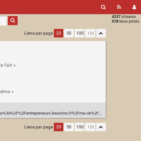
4337
shaares
Type 1 or
578
liens privés
more
characters
Liens par page
20
50
100
for
results.
s fait »
-même »
esechos.fr%2Fma-vie%2Fdeveloppement-personnel%2Fsagesse-et-business-10-citations-essentielles-pour-enchanter-votre-vie-2019910
Liens par page
20
50
100