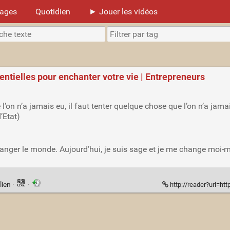
mages
Quotidien
► Jouer les vidéos
entielles pour enchanter votre vie | Entrepreneurs
’on n’a jamais eu, il faut tenter quelque chose que l’on n’a jamai
’Etat)
is changer le monde. Aujourd’hui, je suis sage et je me change moi
lien
·
·
http://reader?url=https%3A%2F%2Fentrepreneurs.l