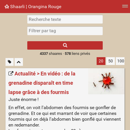
Shaarli ¦ Orangina Rouge
Nuage de tags
Mur d'images
Quotidien
► Jouer
Type 1 or more
characters for
results.
4337
shaares ·
578
liens privés
20
50
100
Actualité > En vidéo : de la
grenadine disparaît en time
lapse grâce à des fourmis
Juste énorme !
En effet, on voit l'abdomen des fourmis se gonfler de
grenadine. Et ce qui est marrant de voir que certaines
fourmis qui on déjà l'abdomen bien gonflé qui viennent
en redemander.