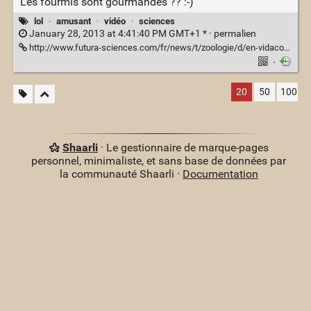
Les fourmis sont gourmandes ?? :-)
lol
·
amusant
·
vidéo
·
sciences
January 28, 2013 at 4:41:40 PM GMT+1 * ·
permalien
http://www.futura-sciences.com/fr/news/t/zoologie/d/en-vidaco-de-la-grenadine-disparaaRt-en-time-lapse-gracentce-a-des-fourmis_43967/
·
20
50
100
Shaarli
· Le gestionnaire de marque-pages
personnel, minimaliste, et sans base de données par
la communauté Shaarli ·
Documentation