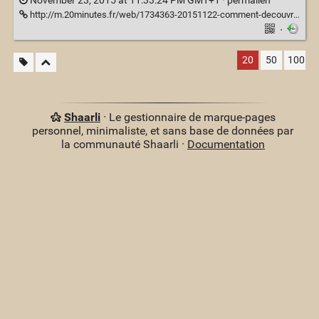
November 23, 2015 at 11:33:24 PM GMT+1 ·
permalien
http://m.20minutes.fr/web/1734363-20151122-comment-decouvrir-musique-ailleurs-ecoutant-radios-numeriques
·
20
50
100
Shaarli
· Le gestionnaire de marque-pages
personnel, minimaliste, et sans base de données par
la communauté Shaarli ·
Documentation