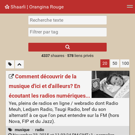
Shaarli ¦ Orangina Rouge
Nuage de tags
Mur d'images
Quotidien
► Jouer
Type 1 or more
characters for
results.
4337
shaares ·
578
liens privés
20
50
100
Comment découvrir de la
musique d'ici et d'ailleurs? En
écoutant les radios numériques...
Yes, pleins de radios en ligne / webradio dont Radio
Meuh, Ledjam Radio, Tsugi Radio, bref du son
alternatif à ce que l'on peut entendre sur la FM (hors
Nova, FIP et du Jazz).
musique
·
radio