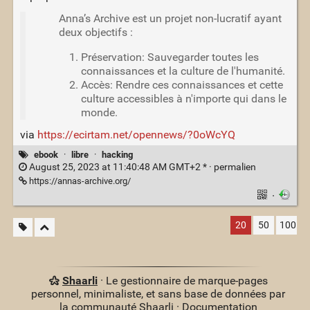
Anna’s Archive est un projet non-lucratif ayant
deux objectifs :
Préservation: Sauvegarder toutes les
connaissances et la culture de l'humanité.
Accès: Rendre ces connaissances et cette
culture accessibles à n'importe qui dans le
monde.
via
https://ecirtam.net/opennews/?0oWcYQ
ebook
·
libre
·
hacking
August 25, 2023 at 11:40:48 AM GMT+2 * ·
permalien
https://annas-archive.org/
·
20
50
100
Shaarli
· Le gestionnaire de marque-pages
personnel, minimaliste, et sans base de données par
la communauté Shaarli ·
Documentation