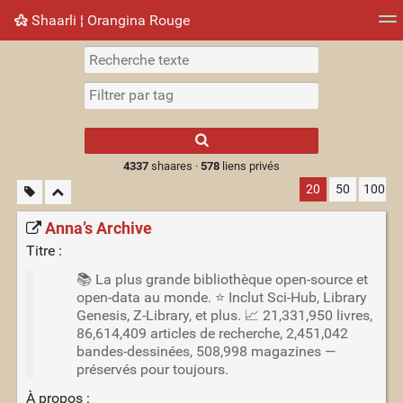
Shaarli ¦ Orangina Rouge
Nuage de tags
Mur d'images
Quotidien
► Jouer
Type 1 or more
characters for
results.
4337
shaares ·
578
liens privés
20
50
100
Anna’s Archive
Titre :
📚 La plus grande bibliothèque open-source et
open-data au monde. ⭐️ Inclut Sci-Hub, Library
Genesis, Z-Library, et plus. 📈 21,331,950 livres,
86,614,409 articles de recherche, 2,451,042
bandes-dessinées, 508,998 magazines —
préservés pour toujours.
À propos :