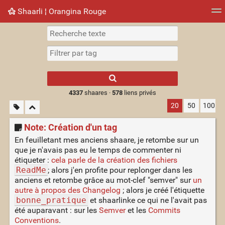
Shaarli ¦ Orangina Rouge
Nuage de tags
Mur d'images
Quotidien
► Jouer
Type 1 or more
characters for
results.
4337
shaares ·
578
liens privés
20
50
100
Note: Création d'un tag
En feuilletant mes anciens shaare, je retombe sur un
que je n'avais pas eu le temps de commenter ni
étiqueter :
cela parle de la création des fichiers
ReadMe
; alors j'en profite pour replonger dans les
anciens et retombe grâce au mot-clef "semver" sur
un
autre à propos des Changelog
; alors je créé l'étiquette
bonne_pratique
et shaarlinke ce qui ne l'avait pas
été auparavant : sur les
Semver
et les
Commits
Conventions
.