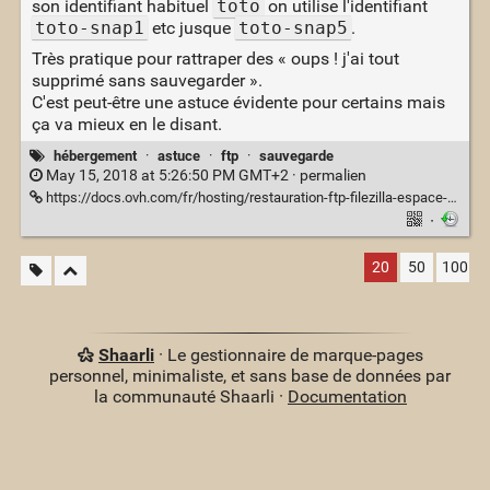
son identifiant habituel
toto
on utilise l'identifiant
toto-snap1
etc jusque
toto-snap5
.
Très pratique pour rattraper des « oups ! j'ai tout
supprimé sans sauvegarder ».
C'est peut-être une astuce évidente pour certains mais
ça va mieux en le disant.
hébergement
·
astuce
·
ftp
·
sauvegarde
May 15, 2018 at 5:26:50 PM GMT+2 ·
permalien
https://docs.ovh.com/fr/hosting/restauration-ftp-filezilla-espace-client/#recuperation-via-filezilla
·
20
50
100
Shaarli
· Le gestionnaire de marque-pages
personnel, minimaliste, et sans base de données par
la communauté Shaarli ·
Documentation