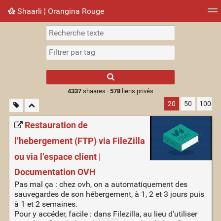
Shaarli ¦ Orangina Rouge
Nuage de tags
Mur d'images
Quotidien
► Jouer
Type 1 or more
characters for
results.
4337
shaares ·
578
liens privés
20
50
100
Restauration de
l’hebergement (FTP) via FileZilla
ou via l’espace client |
Documentation OVH
Pas mal ça : chez ovh, on a automatiquement des
sauvegardes de son hébergement, à 1, 2 et 3 jours puis
à 1 et 2 semaines.
Pour y accéder, facile : dans Filezilla, au lieu d'utiliser