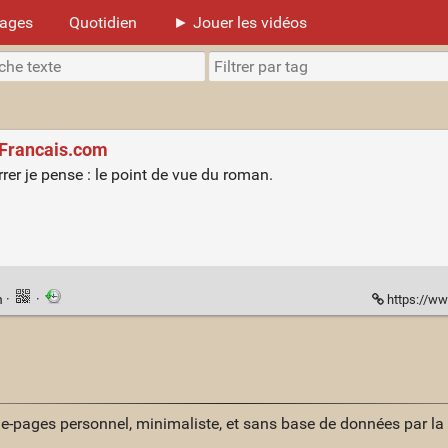
mages
Quotidien
► Jouer les vidéos
ceFrancais.com
r je pense : le point de vue du roman.
n
·
·
https://ww
ue-pages personnel, minimaliste, et sans base de données par l