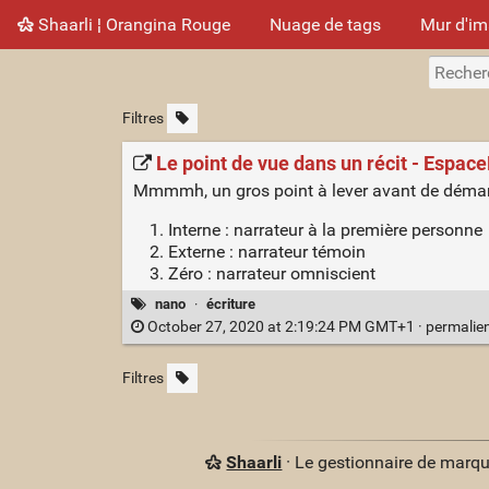
Shaarli ¦ Orangina Rouge
Nuage de tags
Mur d'i
Filtres
Le point de vue dans un récit - Espa
Mmmmh, un gros point à lever avant de démarre
Interne : narrateur à la première personne
Externe : narrateur témoin
Zéro : narrateur omniscient
nano
·
écriture
October 27, 2020 at 2:19:24 PM GMT+1 ·
permalie
Filtres
Shaarli
· Le gestionnaire de marq