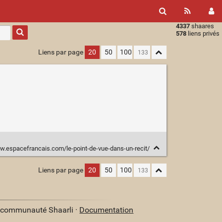
4337
shaares
Type 1 or
578
liens privés
more
characters
Liens par page
20
50
100
for
results.
w.espacefrancais.com/le-point-de-vue-dans-un-recit/
Liens par page
20
50
100
a communauté Shaarli ·
Documentation