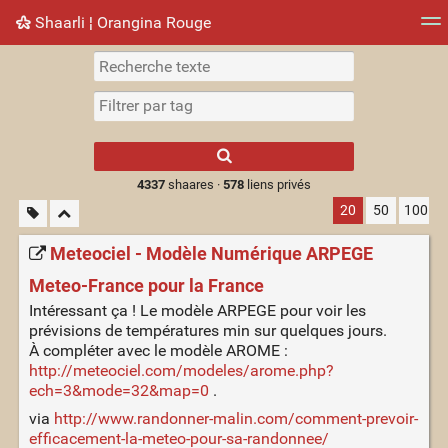
Shaarli ¦ Orangina Rouge
Nuage de tags
Mur d'images
Quotidien
► Jouer
Type 1 or more
characters for
results.
4337
shaares ·
578
liens privés
20
50
100
Meteociel - Modèle Numérique ARPEGE
Meteo-France pour la France
Intéressant ça ! Le modèle ARPEGE pour voir les
prévisions de températures min sur quelques jours.
À compléter avec le modèle AROME :
http://meteociel.com/modeles/arome.php?
ech=3&mode=32&map=0
.
via
http://www.randonner-malin.com/comment-prevoir-
efficacement-la-meteo-pour-sa-randonnee/