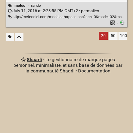
météo
·
rando
July 11, 2016 at 2:28:55 PM GMT+2 ·
permalien
http://meteociel.com/modeles/arpege.php?ech=3&mode=32&map=300
·
20
50
100
Shaarli
· Le gestionnaire de marque-pages
personnel, minimaliste, et sans base de données par
la communauté Shaarli ·
Documentation