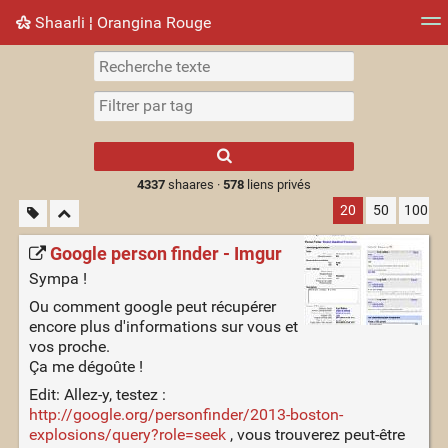
Shaarli ¦ Orangina Rouge
Nuage de tags
Mur d'images
Quotidien
► Jouer
Type 1 or more
characters for
results.
4337
shaares ·
578
liens privés
20
50
100
Google person finder - Imgur
Sympa !
Ou comment google peut récupérer
encore plus d'informations sur vous et
vos proche.
Ça me dégoûte !
Edit: Allez-y, testez :
http://google.org/personfinder/2013-boston-
explosions/query?role=seek
, vous trouverez peut-être