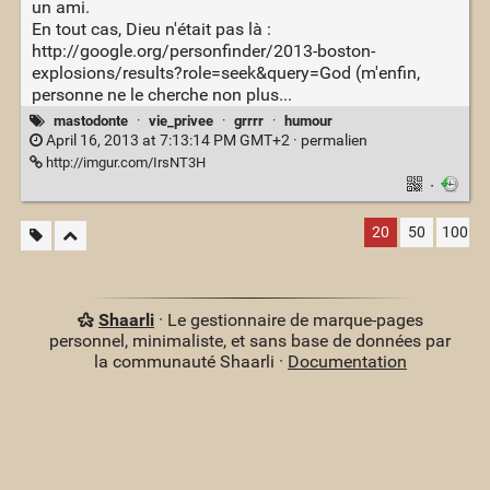
un ami.
En tout cas, Dieu n'était pas là :
http://google.org/personfinder/2013-boston-
explosions/results?role=seek&query=God (m'enfin,
personne ne le cherche non plus...
mastodonte
·
vie_privee
·
grrrr
·
humour
April 16, 2013 at 7:13:14 PM GMT+2 ·
permalien
http://imgur.com/IrsNT3H
·
20
50
100
Shaarli
· Le gestionnaire de marque-pages
personnel, minimaliste, et sans base de données par
la communauté Shaarli ·
Documentation