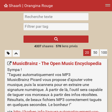
Shaarli ¦ Orangina Rouge
Nuage de tags
Mur d'images
Quotidien
► Jouer
Type 1 or more
characters for
results.
4337
shaares ·
578
liens privés
20
50
100
MusicBrainz - The Open Music Encyclopedia
Sympa !
"Taguez automatiquement vos MP3
MusicBrainz Picard vous propose d'ajouter votre
musique, puis la scannera pour en extraire une
signature numérique. À partir de là, l'outil sera capable
de taguer vos morceaux à partir des infos récoltées.
Résultats, de beaux fichiers MP3 correctement tagués
en quelques secondes. Le bonheur !"
via
http://korben.info/taguez-automatiquement-vos-