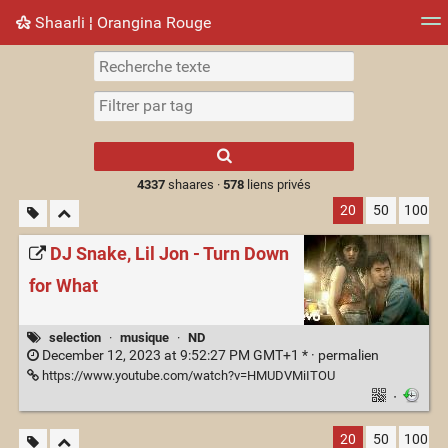
Shaarli ¦ Orangina Rouge
Nuage de tags
Mur d'images
Quotidien
► Jouer
Type 1 or more
characters for
results.
4337
shaares ·
578
liens privés
20
50
100
DJ Snake, Lil Jon - Turn Down
for What
selection
·
musique
·
ND
December 12, 2023 at 9:52:27 PM GMT+1 * ·
permalien
https://www.youtube.com/watch?v=HMUDVMiITOU
·
20
50
100