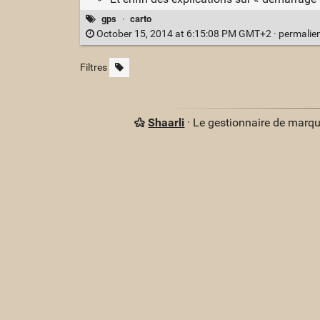
gps
·
carto
October 15, 2014 at 6:15:08 PM GMT+2 ·
permalie
Filtres
Shaarli
· Le gestionnaire de marq