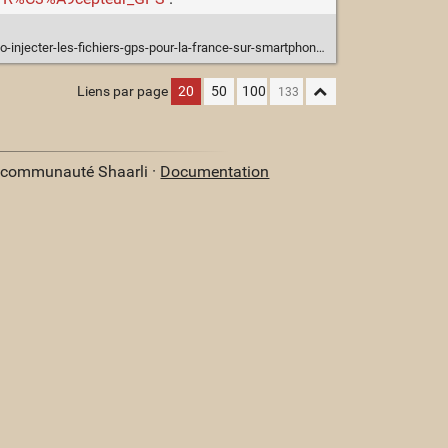
injecter-les-fichiers-gps-pour-la-france-sur-smartphone-chinois/
Liens par page
20
50
100
a communauté Shaarli ·
Documentation