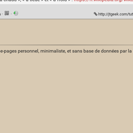
n
·
·
http://jtgeek.com/tuto-
ue-pages personnel, minimaliste, et sans base de données par l