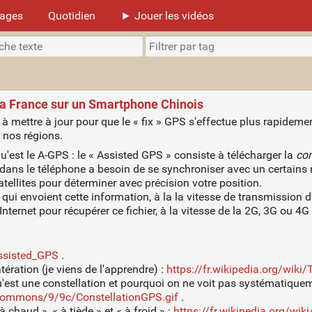
mages
Quotidien
► Jouer les vidéos
 la France sur un Smartphone Chinois
 à mettre à jour pour que le « fix » GPS s'effectue plus rapideme
 nos régions.
qu'est le A-GPS : le « Assisted GPS » consiste à télécharger la
con
ce dans le téléphone a besoin de se synchroniser avec un certains
atellites pour déterminer avec précision votre position.
 qui envoient cette information, à la la vitesse de transmission d
nternet pour récupérer ce fichier, à la vitesse de la 2G, 3G ou 
Assisted_GPS
.
tération (je viens de l'apprendre) :
https://fr.wikipedia.org/wiki
st une constellation et pourquoi on ne voit pas systématiquem
/commons/9/9c/ConstellationGPS.gif
.
 chaud », « à tiède » et « à froid » :
https://fr.wikipedia.org/w