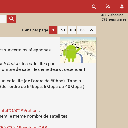
4337
shaares
Type 1 or
578
liens privés
more
characters
Liens par page
20
50
100
for
results.
nt sur certains téléphones
stellation
des satellites par
 nombre de satellites émetteurs ; cependant
'un satellite (de l'ordre de 50bps). Tandis
4G (de l'ordre de 64kbps, 5Mbps ou 40Mbps ).
/Trilat%C3%A9ration
.
ent le même nombre de satellites :
iki/R%C3%A9cepteur_GPS
.