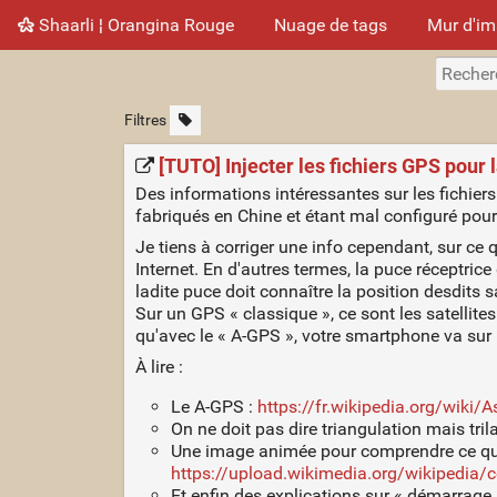
Shaarli ¦ Orangina Rouge
Nuage de tags
Mur d'i
Filtres
[TUTO] Injecter les fichiers GPS pour
Des informations intéressantes sur les fichiers
fabriqués en Chine et étant mal configuré pour
Je tiens à corriger une info cependant, sur ce 
Internet. En d'autres termes, la puce réceptri
ladite puce doit connaître la position desdits s
Sur un GPS « classique », ce sont les satellites
qu'avec le « A-GPS », votre smartphone va sur I
À lire :
Le A-GPS :
https://fr.wikipedia.org/wiki/
On ne doit pas dire triangulation mais trila
Une image animée pour comprendre ce qu'e
https://upload.wikimedia.org/wikipedia
Et enfin des explications sur « démarrage à