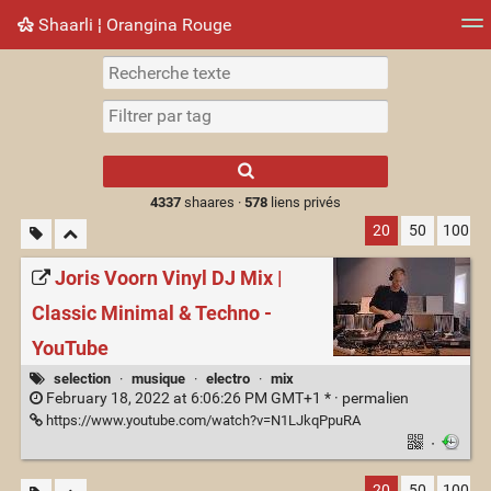
Shaarli ¦ Orangina Rouge
Nuage de tags
Mur d'images
Quotidien
► Jouer
Type 1 or more
characters for
results.
4337
shaares ·
578
liens privés
20
50
100
Joris Voorn Vinyl DJ Mix |
Classic Minimal & Techno -
YouTube
selection
·
musique
·
electro
·
mix
February 18, 2022 at 6:06:26 PM GMT+1 * ·
permalien
https://www.youtube.com/watch?v=N1LJkqPpuRA
·
20
50
100