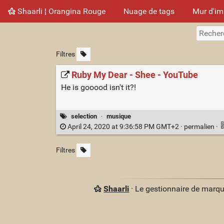
Shaarli ¦ Orangina Rouge
Nuage de tags
Mur d'i
Filtres
Ruby My Dear - Shee - YouTube
He is gooood isn't it?!
selection
·
musique
April 24, 2020 at 9:36:58 PM GMT+2 ·
permalien
·
Filtres
Shaarli
· Le gestionnaire de marq