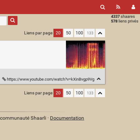
4337
shaares
Type 1 or
578
liens privés
more
characters
Liens par page
20
50
100
for
results.
https://www.youtube.com/watch?v=kXinBvgp9Vg
Liens par page
20
50
100
a communauté Shaarli ·
Documentation