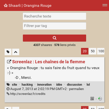
Shaarli ¦ Orangina Rouge
Nuage de tags
Mur d'images
Quotidien
► Jouer
Type 1 or more
characters for
results.
4337
shaares ·
578
liens privés
20
50
100
Screenlaz : Les chaînes de la flemme
« Orangina Rouge : tu sais faire du fruit quand tu veux
:-) »
-D , Merci.
site
·
hacking
·
innovation
·
idée
·
discussion
·
lol
August 7, 2013 at 2:02:19 PM GMT+2 ·
permalien
http://screenlaz.fr/credits
·