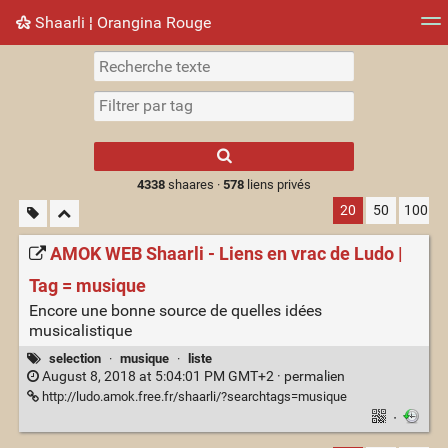
Shaarli ¦ Orangina Rouge
Nuage de tags
Mur d'images
Quotidien
► Jouer
Type 1 or more
characters for
results.
4338
shaares ·
578
liens privés
20
50
100
AMOK WEB Shaarli - Liens en vrac de Ludo |
Tag = musique
Encore une bonne source de quelles idées
musicalistique
selection
·
musique
·
liste
August 8, 2018 at 5:04:01 PM GMT+2 ·
permalien
http://ludo.amok.free.fr/shaarli/?searchtags=musique
·