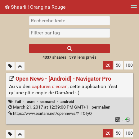
Shaarli ¦ Orangina Rouge
Nuage de tags
Mur d'images
Quotidien
► Jouer
Type 1 or more
characters for
results.
4337
shaares ·
578
liens privés
20
50
100
Open News - [Android] - Navigator Pro
Au vu des
captures d'écran
, cette application n'est
qu'une pâle copie de OsmAnd :-(
fail
·
osm
·
osmand
·
android
March 21, 2017 at 12:39:00 PM GMT+1 ·
permalien
https://www.ecirtam.net/opennews/?TfQfyQ
·
20
50
100