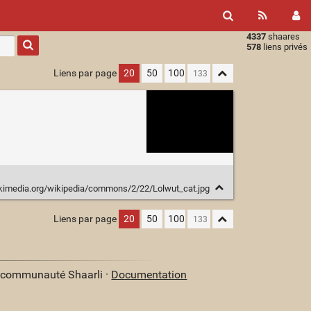
4337
shaares
Type 1 or
578
liens privés
more
characters
Liens par page
20
50
100
for
results.
ikimedia.org/wikipedia/commons/2/22/Lolwut_cat.jpg
Liens par page
20
50
100
a communauté Shaarli ·
Documentation