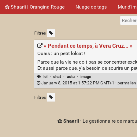
Shaarli ¦ Orangina Rouge
Nuage de tags
Mur d'i
Filtres
« Pendant ce temps, à Vera Cruz... »
Ouais : un petit lolcat !
Parce que la vie ne doit pas se concentrer exc
Et aussi parce que, y'a besoin de sourire un pe
lol
·
chat
·
actu
·
image
January 8, 2015 at 1:57:22 PM GMT+1 ·
permalien
Filtres
Shaarli
· Le gestionnaire de marq