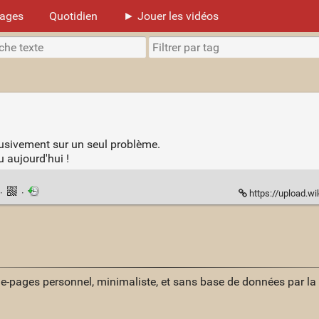
mages
Quotidien
► Jouer les vidéos
lusivement sur un seul problème.
u aujourd'hui !
·
·
https://upload.w
ue-pages personnel, minimaliste, et sans base de données par l