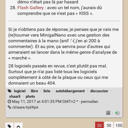
démo n'était pas là par hasard
Flash Gallery
: avec un tel nom, j'aurais dû
comprendre que ce n'est pas « KISS ».
Si je n'obtiens pas de réponse, je penses que je vais me
(re)tourner vers MinigalNano avec une gestion des
commentaires à la mano (snif :'-( j'en ai 200 à
commenter). Et au pire, ça servira pour d'autres qui
aimeraient se lancer dans le même genre d'analyse de
« marché ».
28 logiciels passés en revue, c'est plutôt pas mal.
Surtout que je n'ai pas listé tous les logiciels
complètement à côté de la plaque ou ceux qui me
donnaient un beau 404.
logiciel
·
libre
·
liste
·
autohébergement
·
discussion
·
shaarli
·
photo
May 11, 2017 at 4:01:35 PM GMT+2 * ·
permalien
/shaare/6yERpA
·
20
50
100