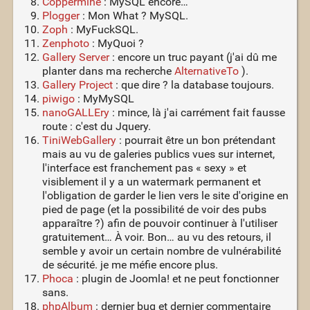
Coppermine
: MySQL encore…
Plogger
: Mon What ? MySQL.
Zoph
: MyFuckSQL.
Zenphoto
: MyQuoi ?
Gallery Server
: encore un truc payant (j'ai dû me
planter dans ma recherche
AlternativeTo
).
Gallery Project
: que dire ? la database toujours.
piwigo
: MyMySQL
nanoGALLEry
: mince, là j'ai carrément fait fausse
route : c'est du Jquery.
TiniWebGallery
: pourrait être un bon prétendant
mais au vu de galeries publics vues sur internet,
l'interface est franchement pas « sexy » et
visiblement il y a un watermark permanent et
l'obligation de garder le lien vers le site d'origine en
pied de page (et la possibilité de voir des pubs
apparaître ?) afin de pouvoir continuer à l'utiliser
gratuitement… À voir. Bon… au vu des retours, il
semble y avoir un certain nombre de vulnérabilité
de sécurité. je me méfie encore plus.
Phoca
: plugin de Joomla! et ne peut fonctionner
sans.
phpAlbum
: dernier bug et dernier commentaire