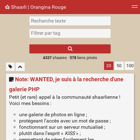
Shaarli ¦ Orangina Rouge
Nuage de tags
Mur d'images
Quotidien
► Jouer
Type 1 or more
characters for
results.
4337
shaares ·
578
liens privés
20
50
100
Note: WANTED, je suis à la recherche d'une
galerie PHP
Petit (et rare) appel à la communauté shaarlienne !
Voici mes besoins :
une galerie de photos en ligne ;
protégeant l'accès avec un mot de passe ;
fonctionnant sur un serveur mutualisé ;
plutôt dans l'esprit «
KISS
» ;
permettant de gérer facilement les