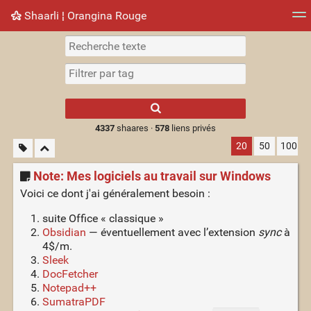
Shaarli ¦ Orangina Rouge
Nuage de tags
Mur d'images
Quotidien
► Jouer
Type 1 or more
characters for
results.
4337
shaares ·
578
liens privés
20
50
100
Note: Mes logiciels au travail sur Windows
Voici ce dont j'ai généralement besoin :
suite Office « classique »
Obsidian
— éventuellement avec l’extension
sync
à
4$/m.
Sleek
DocFetcher
Notepad++
SumatraPDF