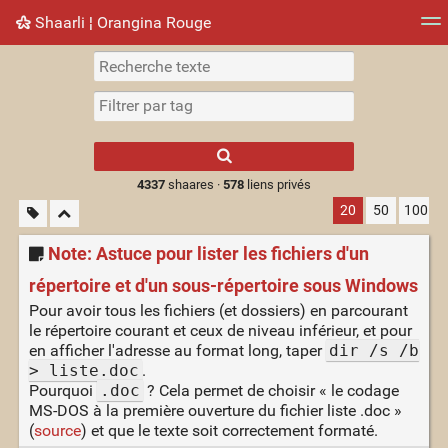
Shaarli ¦ Orangina Rouge
Nuage de tags
Mur d'images
Quotidien
► Jouer
Type 1 or more
characters for
results.
4337
shaares ·
578
liens privés
20
50
100
Note: Astuce pour lister les fichiers d'un
répertoire et d'un sous-répertoire sous Windows
Pour avoir tous les fichiers (et dossiers) en parcourant
le répertoire courant et ceux de niveau inférieur, et pour
en afficher l'adresse au format long, taper
dir /s /b
> liste.doc
.
Pourquoi
.doc
? Cela permet de choisir « le codage
MS-DOS à la première ouverture du fichier liste .doc »
(
source
) et que le texte soit correctement formaté.