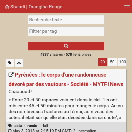
Shaarli ¦ Orangina Rouge
Nuage de tags
Mur d'images
Quotidien
► Jouer
Type 1 or more
characters for
results.
4337
shaares ·
578
liens privés
20
50
100
Pyrénées : le corps d'une randonneuse
dévoré par des vautours - Société - MYTF1News
Chaauuud !
« Entre 20 et 30 rapaces volaient dans le ciel. "Ils ont
mis entre 45 et 50 minutes pour manger le corps. Au vu
des nombreuses fractures au fémur, au niveau des
côtes, il était sûr qu'elle était décédée dans sa chute", »
actu
·
rando
·
fail
May 3, 2013 at 2:15:19 PM GMT+2 ·
permalien