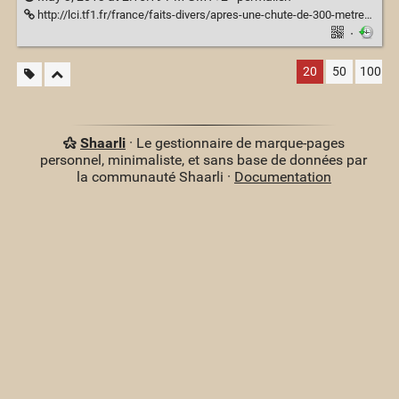
http://lci.tf1.fr/france/faits-divers/apres-une-chute-de-300-metres-une-randonneuse-se-fait-devorer-7950368.html
·
20
50
100
Shaarli
· Le gestionnaire de marque-pages
personnel, minimaliste, et sans base de données par
la communauté Shaarli ·
Documentation