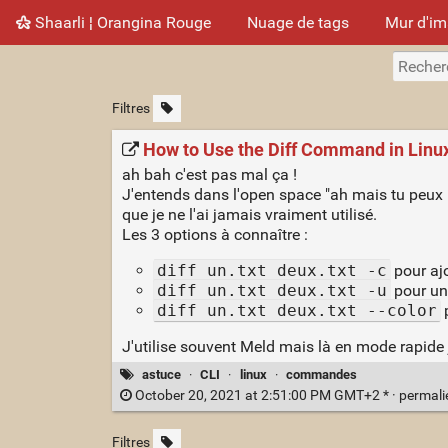
Shaarli ¦ Orangina Rouge
Nuage de tags
Mur d'i
Filtres
How to Use the Diff Command in Linux
ah bah c'est pas mal ça !
J'entends dans l'open space "ah mais tu peux p
que je ne l'ai jamais vraiment utilisé.
Les 3 options à connaître :
diff un.txt deux.txt -c
pour ajo
diff un.txt deux.txt -u
pour un 
diff un.txt deux.txt --color
p
J'utilise souvent Meld mais là en mode rapide j
astuce
·
CLI
·
linux
·
commandes
October 20, 2021 at 2:51:00 PM GMT+2 * ·
permal
Filtres