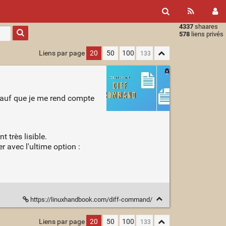
4337
shaares
Type 1 or
578
liens privés
more
characters
Liens par page
20
50
100
for
results.
 sauf que je me rend compte
 très lisible.
r avec l'ultime option :
https://linuxhandbook.com/diff-command/
Liens par page
20
50
100