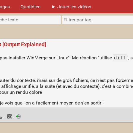
mages
Quotidien
► Jouer les vidéos
 [Output Explained]
as installer WinMerge sur Linux". Ma réaction "utilise
diff
",
uter du contexte. mais sur de gros fichiers, ce n'est pas forcément
affichage unifié, à la suite (et avec du contexte), c'est à combine
our un rendu coloré
e vois que l'on a facilement moyen de s'en sortir !
ien
·
·