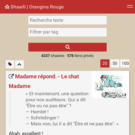
Shaarli ¦ Orangina Rouge
Nuage de tags
Mur d'images
Quotidien
► Jouer
Type 1 or more
characters for
results.
4337
shaares ·
578
liens privés
20
50
100
Madame répond. - Le chat
Madame
« Et maintenant, une question
pour nos auditeurs. Qui a dit
"Être ou ne pas être" ?
— Hamlet !
— Schrödinger !
— Mais non, lui il a dit "Être et ne pas être". »
Ahah, excellent !