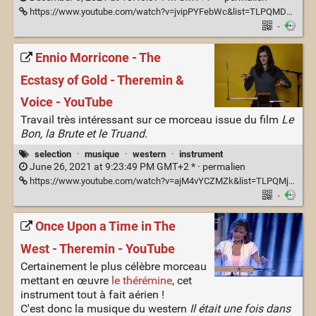
https://www.youtube.com/watch?v=jvipPYFebWc&list=TLPQMDYxMjIwMjExS-mEZMI6jA&index=4
·
Ennio Morricone - The
Ecstasy of Gold - Theremin &
Voice - YouTube
Travail très intéressant sur ce morceau issue du film
Le
Bon, la Brute et le Truand
.
selection
·
musique
·
western
·
instrument
June 26, 2021 at 9:23:49 PM GMT+2 * ·
permalien
https://www.youtube.com/watch?v=ajM4vYCZMZk&list=TLPQMjYwNjIwMjGTq5yC6aTYbQ&index=2
·
Once Upon a Time in The
West - Theremin - YouTube
Certainement le plus célèbre morceau
mettant en œuvre
le thérémine
, cet
instrument tout à fait aérien !
C'est donc la musique du western
Il était une fois dans