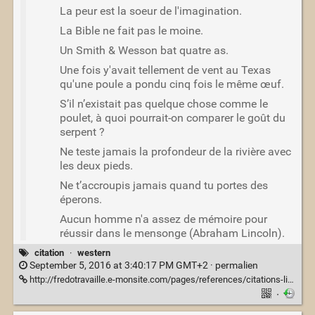
La peur est la soeur de l'imagination.
La Bible ne fait pas le moine.
Un Smith & Wesson bat quatre as.
Une fois y'avait tellement de vent au Texas
qu'une poule a pondu cinq fois le même œuf.
S’il n’existait pas quelque chose comme le
poulet, à quoi pourrait-on comparer le goût du
serpent ?
Ne teste jamais la profondeur de la rivière avec
les deux pieds.
Ne t’accroupis jamais quand tu portes des
éperons.
Aucun homme n'a assez de mémoire pour
réussir dans le mensonge (Abraham Lincoln).
citation
·
western
September 5, 2016 at 3:40:17 PM GMT+2 ·
permalien
http://fredotravaille.e-monsite.com/pages/references/citations-litteraires-historiques-ou-populaires/ambiance-western-des-citations-qui-sentent-la-poudre-et-le-cigarillo.html
·