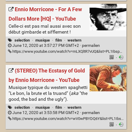
Ennio Morricone - For A Few
Dollars More [HQ] - YouTube
Celle-ci est pas mal aussi avec son
début gimbarde et sifflement !
selection
·
musique
·
film
·
western
June 12, 2020 at 3:57:27 PM GMT+2 ·
permalien
https://www.youtube.com/watch?v=mLXQltR7vUQ&list=PL1Ibspm9I2FSkoeh5EcrRAMOT5E1S3raa&index=2
·
(STEREO) The Ecstasy of Gold
by Ennio Morricone - YouTube
Musique typique du western spaghetti
"Le bon, la brute et la truand" (
aka
"the
good, the bad and the ugly").
selection
·
musique
·
film
·
western
June 12, 2020 at 3:53:58 PM GMT+2 ·
permalien
https://www.youtube.com/watch?v=wV0wPBYDQ6Y&list=PL1Ibspm9I2FSkoeh5EcrRAMOT5E1S3raa&index=3
·