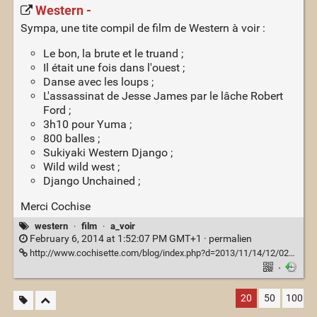
Western -
Sympa, une tite compil de film de Western à voir :
Le bon, la brute et le truand ;
Il était une fois dans l'ouest ;
Danse avec les loups ;
L'assassinat de Jesse James par le lâche Robert
Ford ;
3h10 pour Yuma ;
800 balles ;
Sukiyaki Western Django ;
Wild wild west ;
Django Unchained ;
Merci Cochise
western
·
film
·
a_voir
February 6, 2014 at 1:52:07 PM GMT+1 ·
permalien
http://www.cochisette.com/blog/index.php?d=2013/11/14/12/02/20-western
·
20
50
100