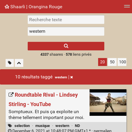
Shaarli ¦ Orangina Rouge
Nuage de tags
Mur d'images
Quotidien
► Jouer
Type 1 or more
characters for
results.
4337
shaares ·
578
liens privés
20
50
100
10 résultats taggé
western
Roundtable Rival - Lindsey
Stirling - YouTube
Somptueux. Et puis ça exploite un
thème tellement important pour moi.
selection
·
musique
·
western
·
ND
December 6, 2021 at 10:48:07 PM GMT+1 * ·
permalien