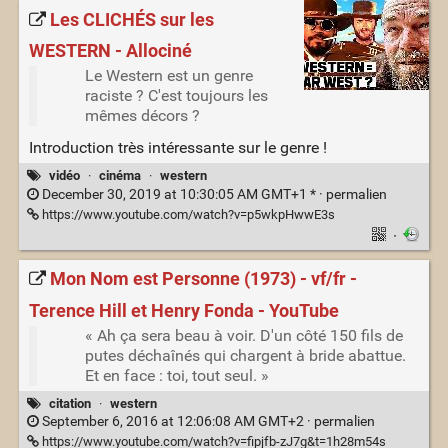
Les CLICHÉS sur les
WESTERN - Allociné
Le Western est un genre
raciste ? C'est toujours les
mêmes décors ?
Introduction très intéressante sur le genre !
vidéo
·
cinéma
·
western
December 30, 2019 at 10:30:05 AM GMT+1 * ·
permalien
https://www.youtube.com/watch?v=p5wkpHwwE3s
·
Mon Nom est Personne (1973) - vf/fr -
Terence Hill et Henry Fonda - YouTube
« Ah ça sera beau à voir. D'un côté 150 fils de
putes déchaînés qui chargent à bride abattue.
Et en face : toi, tout seul. »
citation
·
western
September 6, 2016 at 12:06:08 AM GMT+2 ·
permalien
https://www.youtube.com/watch?v=fipjfb-zJ7g&t=1h28m54s