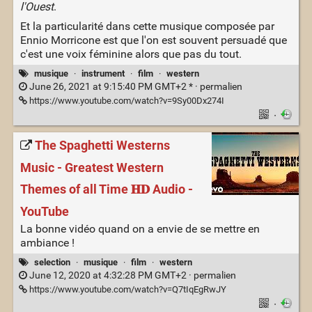
l'Ouest
.
Et la particularité dans cette musique composée par
Ennio Morricone est que l'on est souvent persuadé que
c'est une voix féminine alors que pas du tout.
musique
·
instrument
·
film
·
western
June 26, 2021 at 9:15:40 PM GMT+2 * ·
permalien
https://www.youtube.com/watch?v=9Sy00Dx274I
·
The Spaghetti Westerns
Music - Greatest Western
Themes of all Time 𝐇𝐃 Audio -
YouTube
La bonne vidéo quand on a envie de se mettre en
ambiance !
selection
·
musique
·
film
·
western
June 12, 2020 at 4:32:28 PM GMT+2 ·
permalien
https://www.youtube.com/watch?v=Q7tIqEgRwJY
·