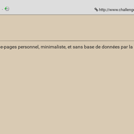
·
http://www.challenges.fr/patrimoine
ue-pages personnel, minimaliste, et sans base de données par l