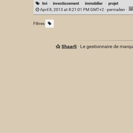
lmi
·
investissement
·
immobilier
·
projet
April 8, 2013 at 8:21:01 PM GMT+2 ·
permalien
·
Filtres
Shaarli
· Le gestionnaire de marq