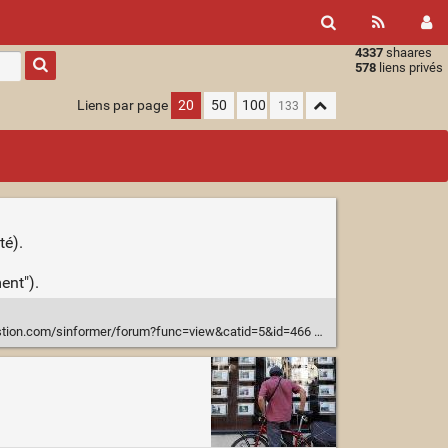
4337
shaares
Type 1 or
578
liens privés
more
characters
Liens par page
20
50
100
for
results.
té).
ent").
stion.com/sinformer/forum?func=view&catid=5&id=466