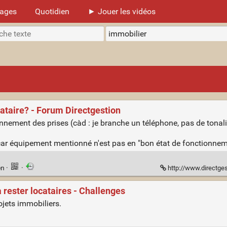
mages
Quotidien
► Jouer les vidéos
cataire? - Forum Directgestion
nnement des prises (càd : je branche un téléphone, pas de tonali
e (car équipement mentionné n'est pas en "bon état de fonctionnem
en
·
·
http://www.directge
à rester locataires - Challenges
ojets immobiliers.