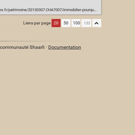
/20130307.CHA7007/immobilier-pourquoi-les-trentenaires-ont-interet-a-rester-locataires.html
Liens par page
20
50
100
a communauté Shaarli ·
Documentation