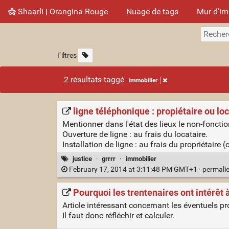
Shaarli ¦ Orangina Rouge
Nuage de tags
Mur d'i
Filtres
2 résultats taggé
immobilier
ligne téléphonique : propiétaire ou lo
Mentionner dans l'état des lieux le non-fonctio
Ouverture de ligne : au frais du locataire.
Installation de ligne : au frais du propriétair
justice
·
grrrr
·
immobilier
February 17, 2014 at 3:11:48 PM GMT+1 ·
permali
Pourquoi les trentenaires ont intérêt 
Article intéressant concernant les éventuels pr
Il faut donc réfléchir et calculer.