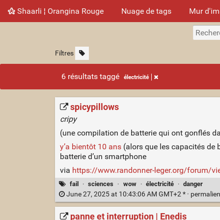
Shaarli ¦ Orangina Rouge
Nuage de tags
Mur d'i
Filtres
6 résultats taggé
électricité
spicypillows
cripy
(une compilation de batterie qui ont gonflés d
y’a bientôt 10 ans
(alors que les capacités de ba
batterie d’un smartphone
via
https://www.randonner-leger.org/forum/
fail
·
sciences
·
wow
·
électricité
·
danger
June 27, 2025 at 10:43:06 AM GMT+2 * ·
permalie
panne et interruption | Enedis