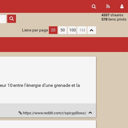
4337
shaares
Type 1 or
578
liens privés
more
characters
Liens par page
20
50
100
for
results.
eur 10 entre l’énergie d’une grenade et la
https://www.reddit.com/r/spicypillows/