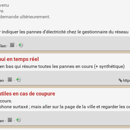
rvenu
re.
 demande ultérieurement.
ur indiquer les pannes d'électricité chez le gestionnaire du réseau
lien
·
·
hui en temps réel
u en bas qui résume toutes les pannes en cours (+ synthétique)
ien
·
·
http
utiles en cas de coupure
 cours.
one surtaxé ; mais aller sur la page de la ville et regarder les
ien
·
·