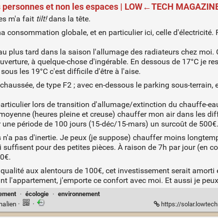
 les personnes et non les espaces | LOW←TECH MAGAZIN
es m'a fait
tilt!
dans la tête.
consommation globale, et en particulier ici, celle d'électricité.
e au plus tard dans la saison l'allumage des radiateurs chez mo
ouverture, à quelque-chose d'ingérable. En dessous de 17°C je re
 sous les 19°C c'est difficile d'être à l'aise.
haussée, de type F2 ; avec en-dessous le parking sous-terrain, et
rticulier lors de transition d'allumage/extinction du chauffe-eau
oyenne (heures pleine et creuse) chauffer mon air dans les dif
r une période de 100 jours (15-déc/15-mars) un surcoût de 500€
 n'a pas d'inertie. Je peux (je suppose) chauffer moins longtemp
suffisent pour des petites pièces. À raison de 7h par jour (en com
00€.
qualité aux alentours de 100€, cet investissement serait amorti 
ant l'appartement, j'emporte ce confort avec moi. Et aussi je peux 
ement
·
écologie
·
environnement
malien
·
·
https://solar.lowtec