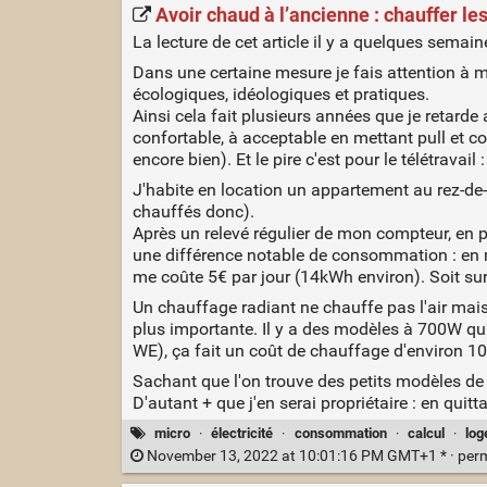
Avoir chaud à l’ancienne : chauffer
La lecture de cet article il y a quelques semain
Dans une certaine mesure je fais attention à ma 
écologiques, idéologiques et pratiques.
Ainsi cela fait plusieurs années que je retard
confortable, à acceptable en mettant pull et c
encore bien). Et le pire c'est pour le télétravail :
J'habite en location un appartement au rez-de-c
chauffés donc).
Après un relevé régulier de mon compteur, en pa
une différence notable de consommation : en m
me coûte 5€ par jour (14kWh environ). Soit su
Un chauffage radiant ne chauffe pas l'air mais
plus importante. Il y a des modèles à 700W qui 
WE), ça fait un coût de chauffage d'environ 1
Sachant que l'on trouve des petits modèles de 
D'autant + que j'en serai propriétaire : en quitt
micro
·
électricité
·
consommation
·
calcul
·
log
November 13, 2022 at 10:01:16 PM GMT+1 * ·
per