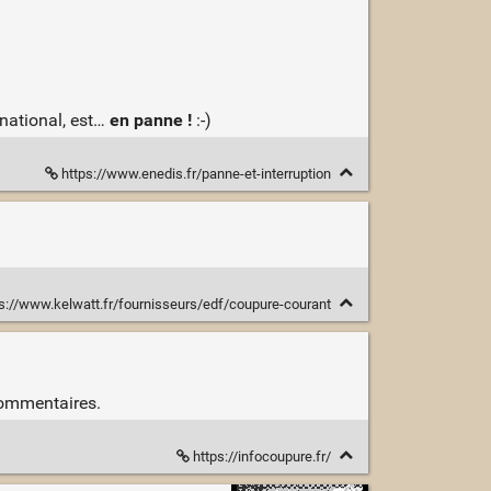
 national, est…
en panne !
:-)
https://www.enedis.fr/panne-et-interruption
s://www.kelwatt.fr/fournisseurs/edf/coupure-courant
 commentaires.
https://infocoupure.fr/