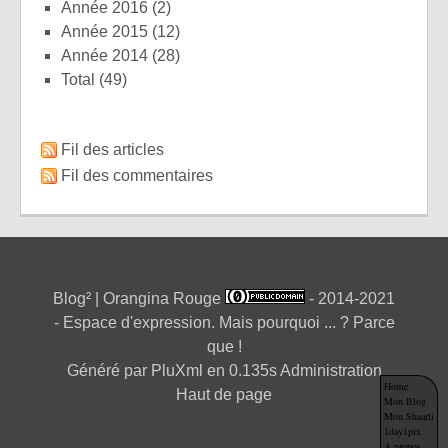
année 2016
(2)
année 2015
(12)
année 2014
(28)
total
(49)
Fil des articles
Fil des commentaires
Blog² | Orangina Rouge
- 2014-2021
- Espace d'expression. Mais pourquoi ... ? Parce
que !
Généré par
PluXml
en 0.135s
Administration
Home
Haut de page
Mon Blog
Mon Shaarli
1day1pix
A propos