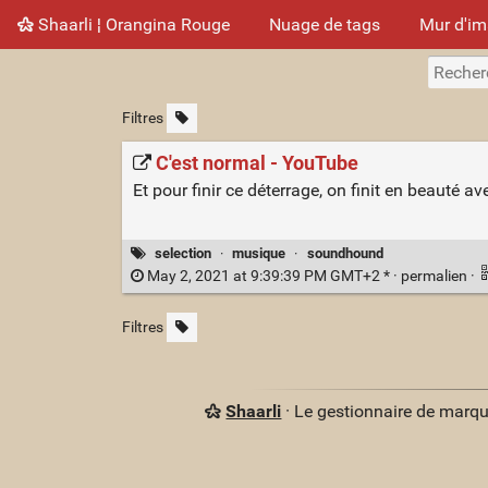
Shaarli ¦ Orangina Rouge
Nuage de tags
Mur d'i
Filtres
C'est normal - YouTube
Et pour finir ce déterrage, on finit en beauté a
selection
·
musique
·
soundhound
May 2, 2021 at 9:39:39 PM GMT+2 * ·
permalien
·
Filtres
Shaarli
· Le gestionnaire de marq