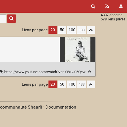
4337
shaares
Type 1 or
578
liens privés
more
characters
Liens par page
20
50
100
for
results.
https://www.youtube.com/watch?v=r-YWuJ05Qew
Liens par page
20
50
100
a communauté Shaarli ·
Documentation