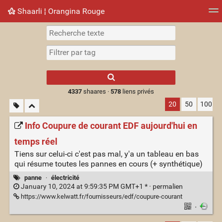
Shaarli ¦ Orangina Rouge
Nuage de tags
Mur d'images
Quotidien
► Jouer
Type 1 or more
characters for
results.
4337
shaares ·
578
liens privés
20
50
100
Info Coupure de courant EDF aujourd'hui en
temps réel
Tiens sur celui-ci c'est pas mal, y'a un tableau en bas
qui résume toutes les pannes en cours (+ synthétique)
panne
·
électricité
January 10, 2024 at 9:59:35 PM GMT+1 * ·
permalien
https://www.kelwatt.fr/fournisseurs/edf/coupure-courant
·