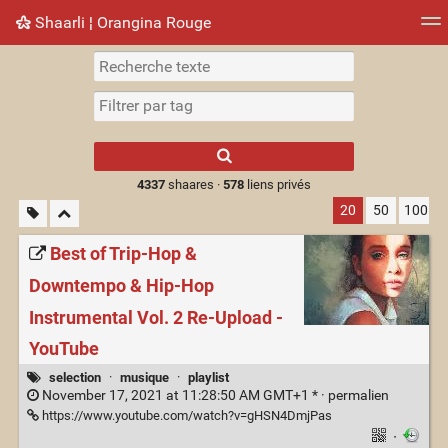
Shaarli ¦ Orangina Rouge
Nuage de tags
Mur d'images
Quotidien
► Jouer
Type 1 or more
characters for
results.
4337
shaares ·
578
liens privés
20
50
100
Best of Trip-Hop &
Downtempo & Hip-Hop
Instrumental Vol. 2 Re-Upload -
YouTube
selection
·
musique
·
playlist
November 17, 2021 at 11:28:50 AM GMT+1 * ·
permalien
https://www.youtube.com/watch?v=gHSN4DmjPas
·