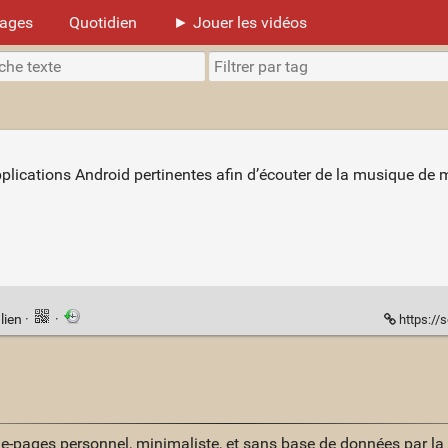
mages
Quotidien
► Jouer les vidéos
 applications Android pertinentes afin d’écouter de la musique de
lien
·
·
https://
ue-pages personnel, minimaliste, et sans base de données par l