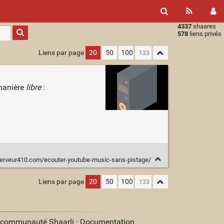
4337
shaares
Type 1 or
578
liens privés
more
characters
Liens par page
20
50
100
for
results.
 manière
libre
:
serveur410.com/ecouter-youtube-music-sans-pistage/
Liens par page
20
50
100
a communauté Shaarli ·
Documentation