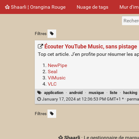
Shaarli ¦ Orangina Rouge
Nuage de tags
Mur d'i
Filtres
Écouter YouTube Music, sans pistage
Top cet article. J’en profite pour résumer les
NewPipe
Seal
ViMusic
VLC
application
·
android
·
musique
·
liste
·
hacking
January 17, 2024 at 12:36:53 PM GMT+1 * ·
perma
Filtres
Shaarli
· Le gestionnaire de marq