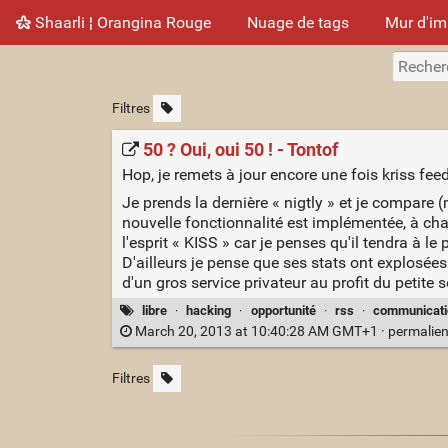
Shaarli ¦ Orangina Rouge
Nuage de tags
Mur d'i
Filtres
50 ? Oui, oui 50 ! - Tontof
Hop, je remets à jour encore une fois kriss fee
Je prends la dernière « nigtly » et je compare
nouvelle fonctionnalité est implémentée, à cha
l'esprit « KISS » car je penses qu'il tendra à le 
D'ailleurs je pense que ses stats ont explosées 
d'un gros service privateur au profit du petite sol
libre
·
hacking
·
opportunité
·
rss
·
communicati
March 20, 2013 at 10:40:28 AM GMT+1 ·
permalie
Filtres