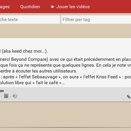
mages
Quotidien
► Jouer les vidéos
d (aka keed chez moi...).
 (merci Beyond Compare) avec ce qui était précédemment en place
que fois ça ne représente que quelques lignes. En cela je note v
perdre à écouter les autres utilisateurs.
; après « l'effet Sebsauvage », on aura « l'effet Kriss Feed » : po
ution libre qui « fait le café »...
on
n
·
·