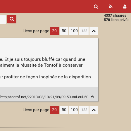
4337
shaares
Type 1 or
578
liens privés
more
characters
Liens par page
20
50
100
for
results.
. Et je suis toujours bluffé car quand une
raiment la réussite de Tontof à conserver
ur profiter de façon inopinée de la disparition
http://tontof.net/?2013/03/19/21/09/09-50-oui-oui-50
Liens par page
20
50
100