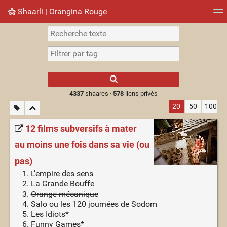
Shaarli ¦ Orangina Rouge
Nuage de tags
Mur d'images
Quotidien
► Jouer
Type 1 or more
characters for
results.
4337
shaares ·
578
liens privés
20
50
100
12 films subversifs à mater
au moins une fois dans sa vie (ou
pas)
L'empire des sens
La Grande Bouffe
Orange mécanique
Salo ou les 120 journées de Sodom
Les Idiots*
Funny Games*