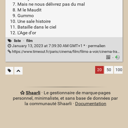
Mais ne nous délivrez pas du mal
M le Maudit
Gummo
Une sale histoire
Bataille dans le ciel
L'Age d'or
liste
·
film
January 13, 2023 at 7:39:30 AM GMT+1 * ·
permalien
https://www.timeout.fr/paris/cinema/film/films-a-voir/cinema-transgressif
·
20
50
100
Shaarli
· Le gestionnaire de marque-pages
personnel, minimaliste, et sans base de données par
la communauté Shaarli ·
Documentation