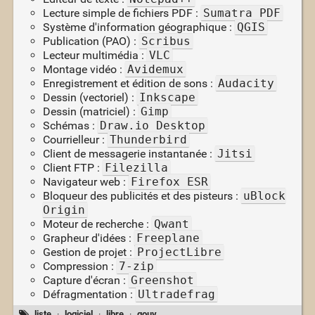
Lecture simple de fichiers PDF :
Sumatra PDF
Système d'information géographique :
QGIS
Publication (PAO) :
Scribus
Lecteur multimédia :
VLC
Montage vidéo :
Avidemux
Enregistrement et édition de sons :
Audacity
Dessin (vectoriel) :
Inkscape
Dessin (matriciel) :
Gimp
Schémas :
Draw.io Desktop
Courrielleur :
Thunderbird
Client de messagerie instantanée :
Jitsi
Client FTP :
Filezilla
Navigateur web :
Firefox ESR
Bloqueur des publicités et des pisteurs :
uBlock
Origin
Moteur de recherche :
Qwant
Grapheur d'idées :
Freeplane
Gestion de projet :
ProjectLibre
Compression :
7-zip
Capture d'écran :
Greenshot
Défragmentation :
Ultradefrag
liste
·
logiciel
·
libre
·
gouv