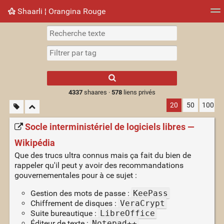
Shaarli ¦ Orangina Rouge
Nuage de tags
Mur d'images
Quotidien
► Jouer
Type 1 or more
characters for
results.
4337
shaares ·
578
liens privés
20
50
100
Socle interministériel de logiciels libres —
Wikipédia
Que des trucs ultra connus mais ça fait du bien de
rappeler qu'il peut y avoir des recommandations
gouvernementales pour à ce sujet :
Gestion des mots de passe :
KeePass
Chiffrement de disques :
VeraCrypt
Suite bureautique :
LibreOffice
Éditeur de texte :
Notepad++