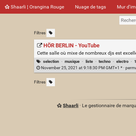
Shaarli ¦ Orangina Rouge
Nuage de tags
Mur d'i
Filtres
HÖR BERLIN - YouTube
Cette salle où mixe de nombreux djs est excellent
selection
·
musique
·
liste
·
techno
·
electro
·
November 25, 2021 at 9:18:30 PM GMT+1 * ·
perm
Filtres
Shaarli
· Le gestionnaire de marq