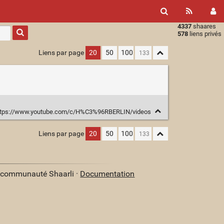
4337
shaares
Type 1 or
578
liens privés
more
characters
Liens par page
20
50
100
for
results.
tps://www.youtube.com/c/H%C3%96RBERLIN/videos
Liens par page
20
50
100
a communauté Shaarli ·
Documentation