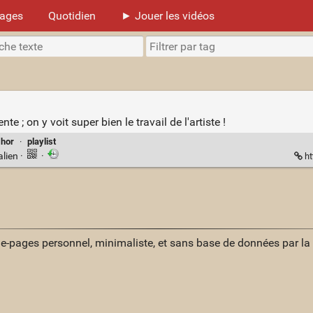
mages
Quotidien
► Jouer les vidéos
e ; on y voit super bien le travail de l'artiste !
1hor
·
playlist
alien
·
·
ht
ue-pages personnel, minimaliste, et sans base de données par l