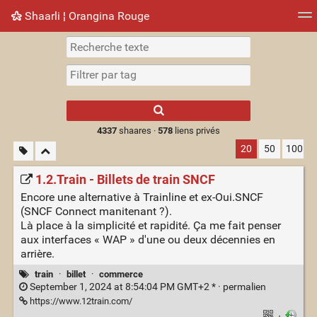
Shaarli ¦ Orangina Rouge
Nuage de tags
Mur d'images
Quotidien
► Jouer
Type 1 or more
characters for
results.
4337
shaares ·
578
liens privés
20
50
100
1.2.Train - Billets de train SNCF
Encore une alternative à Trainline et ex-Oui.SNCF
(SNCF Connect manitenant ?).
Là place à la simplicité et rapidité. Ça me fait penser
aux interfaces « WAP » d'une ou deux décennies en
arrière.
train
·
billet
·
commerce
September 1, 2024 at 8:54:04 PM GMT+2 * ·
permalien
https://www.12train.com/
·