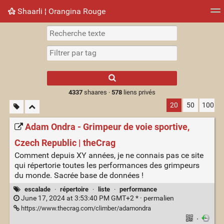
Shaarli ¦ Orangina Rouge
Nuage de tags
Mur d'images
Quotidien
► Jouer
Type 1 or more
characters for
results.
4337
shaares ·
578
liens privés
20
50
100
Adam Ondra - Grimpeur de voie sportive,
Czech Republic | theCrag
Comment depuis XY années, je ne connais pas ce site
qui répertorie toutes les performances des grimpeurs
du monde. Sacrée base de données !
escalade
·
répertoire
·
liste
·
performance
June 17, 2024 at 3:53:40 PM GMT+2 * ·
permalien
https://www.thecrag.com/climber/adamondra
·