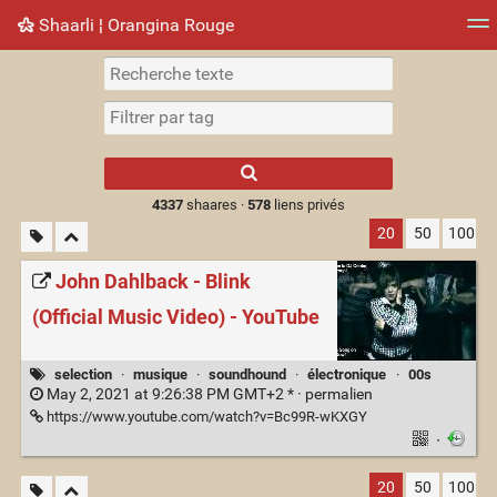
Shaarli ¦ Orangina Rouge
Nuage de tags
Mur d'images
Quotidien
► Jouer
Type 1 or more
characters for
results.
4337
shaares ·
578
liens privés
20
50
100
John Dahlback - Blink
(Official Music Video) - YouTube
selection
·
musique
·
soundhound
·
électronique
·
00s
May 2, 2021 at 9:26:38 PM GMT+2 * ·
permalien
https://www.youtube.com/watch?v=Bc99R-wKXGY
·
20
50
100